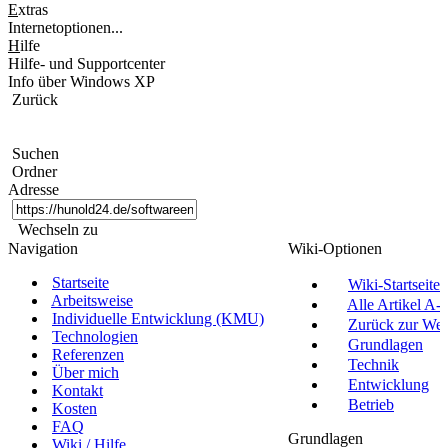
E
xtras
Internetoptionen...
H
ilfe
Hilfe- und Supportcenter
Info über Windows XP
Zurück
Suchen
Ordner
Adresse
Wechseln zu
Navigation
Wiki-Optionen
Startseite
Wiki-Startseite
Arbeitsweise
Alle Artikel A-Z
Individuelle Entwicklung (KMU)
Zurück zur Websi
Technologien
Grundlagen
Referenzen
Technik
Über mich
Entwicklung
Kontakt
Betrieb
Kosten
FAQ
Grundlagen
Wiki / Hilfe