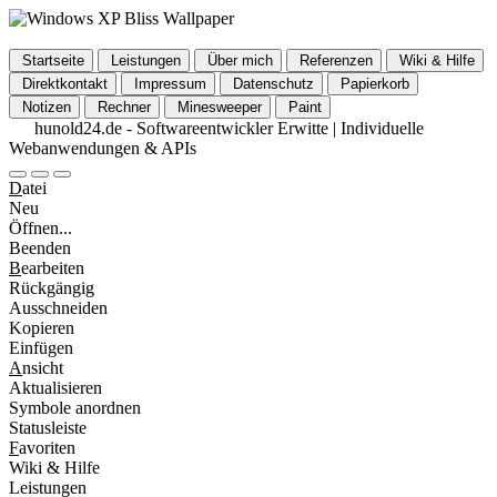
Startseite
Leistungen
Über mich
Referenzen
Wiki & Hilfe
Direktkontakt
Impressum
Datenschutz
Papierkorb
Notizen
Rechner
Minesweeper
Paint
hunold24.de - Softwareentwickler Erwitte | Individuelle
Webanwendungen & APIs
D
atei
Neu
Öffnen...
Beenden
B
earbeiten
Rückgängig
Ausschneiden
Kopieren
Einfügen
A
nsicht
Aktualisieren
Symbole anordnen
Statusleiste
F
avoriten
Wiki & Hilfe
Leistungen