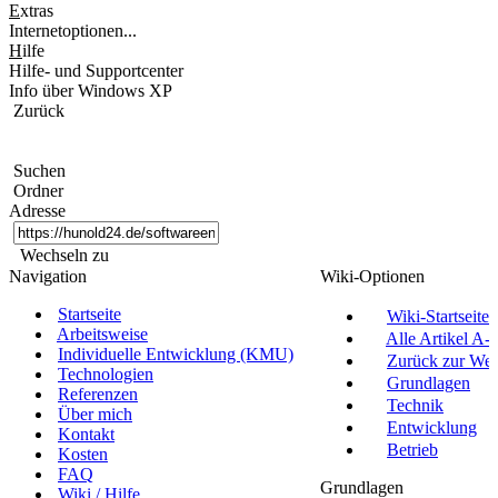
E
xtras
Internetoptionen...
H
ilfe
Hilfe- und Supportcenter
Info über Windows XP
Zurück
Suchen
Ordner
Adresse
Wechseln zu
Navigation
Wiki-Optionen
Startseite
Wiki-Startseite
Arbeitsweise
Alle Artikel A-Z
Individuelle Entwicklung (KMU)
Zurück zur Websi
Technologien
Grundlagen
Referenzen
Technik
Über mich
Entwicklung
Kontakt
Betrieb
Kosten
FAQ
Grundlagen
Wiki / Hilfe