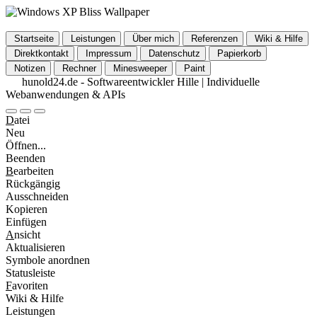
Startseite
Leistungen
Über mich
Referenzen
Wiki & Hilfe
Direktkontakt
Impressum
Datenschutz
Papierkorb
Notizen
Rechner
Minesweeper
Paint
hunold24.de - Softwareentwickler Hille | Individuelle
Webanwendungen & APIs
D
atei
Neu
Öffnen...
Beenden
B
earbeiten
Rückgängig
Ausschneiden
Kopieren
Einfügen
A
nsicht
Aktualisieren
Symbole anordnen
Statusleiste
F
avoriten
Wiki & Hilfe
Leistungen